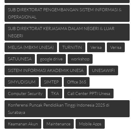
SUB DIREKTORAT PENGEMBANGAN SISTEM INFORMASI &
OPERASIONAL
SUB DIREKTORAT KERJASAMA DALAM NEGERI & LUAR
NEGERI
MELISA (MBKM UNESA)
TURNITIN
Verisa
Verisa
SATUUNESA
google drive
workshop
SISTEM INFORMASI AKADEMIK UNESA
UNESAWIFI
SIMYUDISIUM
SIMTEP
Office 365
Computer Security
TKA
Call Center PPTI Unesa
Konferensi Puncak Pendidikan Tinggi Indonesia 2025 di
Surabaya
Keamanan Akun
Maintenance
Mobile Apps