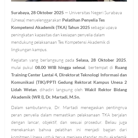
Surabaya, 28 Oktober 2025
— Universitas Negeri Surabaya
(Unesa) menyelenggarakan
Pelatihan Penyelia Tes
Kompetensi Akademik (TKA) Tahun 2025
sebagai upaya
peningkatan kapasitas dan kesiapan penyelia dalam
mendukung pelaksanaan Tes Kompetensi Akademik di
lingkungan kampus.
Kegiatan yang berlangsung pada
Selasa, 28 Oktober 2025
,
mulai pukul
08.00 WIB hingga selesai
, bertempat di
Ruang
Training Center Lantai 4, Direktorat Teknologi Informasi dan
Komunikasi (TIK)/PPTI Gedung Rektorat Kampus Unesa 2
Lidah Wetan
, dihadiri langsung oleh
Wakil Rektor Bidang
Akademik (WR I), Dr. Martadi, M.Sn.
Dalam sambutannya, Dr. Martadi menegaskan pentingnya
peran penyelia dalam memastikan pelaksanaan TKA berjalan
dengan lancar, objektif, dan sesuai prosedur. Beliau juga
menekankan bahwa pelatihan ini menjadi bagian dari
komitmen Unesa untuk terus menjaga standar mutu akademik