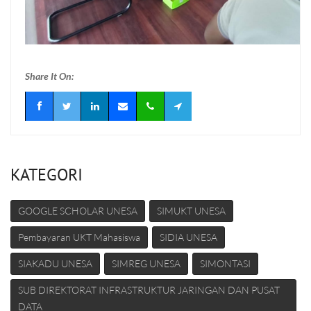
Share It On:
KATEGORI
GOOGLE SCHOLAR UNESA
SIMUKT UNESA
Pembayaran UKT Mahasiswa
SIDIA UNESA
SIAKADU UNESA
SIMREG UNESA
SIMONTASI
SUB DIREKTORAT INFRASTRUKTUR JARINGAN DAN PUSAT
DATA