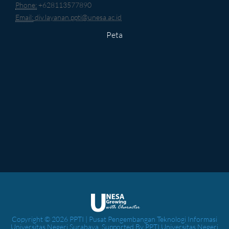
Phone:
+628113577890
Email:
div.layanan.ppti@unesa.ac.id
Peta
Copyright © 2026 PPTI | Pusat Pengembangan Teknologi Informasi
Universitas Negeri Surabaya. Supported By PPTI Universitas Negeri