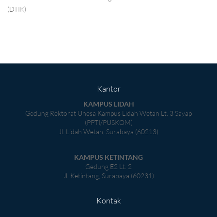
(DTIK)
Kantor
KAMPUS LIDAH
Gedung Rektorat Unesa Kampus Lidah Wetan Lt. 3 Sayap
(PPTI/PUSKOM)
Jl. Lidah Wetan, Surabaya (60213)
KAMPUS KETINTANG
Gedung E2 Lt. 2
Jl. Ketintang, Surabaya (60231)
Kontak