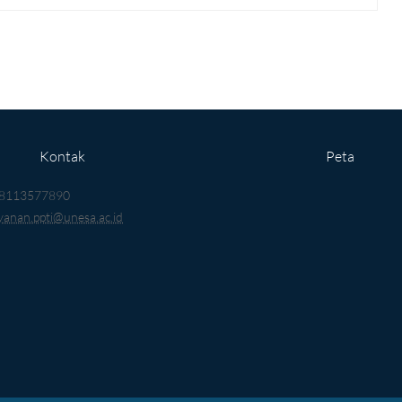
Kontak
Peta
8113577890
ayanan.ppti@unesa.ac.id