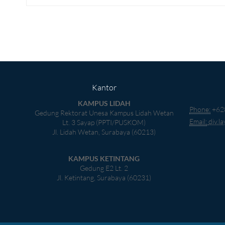
Kantor
KAMPUS LIDAH
Phone:
+62
Gedung Rektorat Unesa Kampus Lidah Wetan
Email:
div.l
Lt. 3 Sayap (PPTI/PUSKOM)
Jl. Lidah Wetan, Surabaya (60213)
KAMPUS KETINTANG
Gedung E2 Lt. 2
Jl. Ketintang, Surabaya (60231)