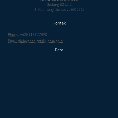
Gedung E2 Lt. 2
Jl. Ketintang, Surabaya (60231)
Kontak
Phone:
+628113577890
Email:
div.layanan.ppti@unesa.ac.id
Peta