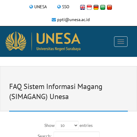
UNESA
SSO
ppti@unesa.ac.id
FAQ Sistem Informasi Magang
(SIMAGANG) Unesa
Show
entries
Search: