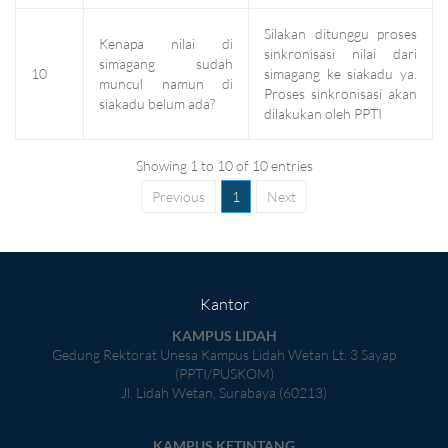
Silakan ditunggu proses
Kenapa nilai di
sinkronisasi nilai dari
simagang sudah
10
simagang ke siakadu ya.
muncul namun di
Proses sinkronisasi akan
siakadu belum ada?
dilakukan oleh PPTI
Showing 1 to 10 of 10 entries
Previous
1
Next
Kantor
KAMPUS LIDAH
Gedung Rektorat Unesa Kampus Lidah Wetan Lt. 3 Sayap
(PPTI/PUSKOM)
Jl. Lidah Wetan, Surabaya (60213)
KAMPUS KETINTANG