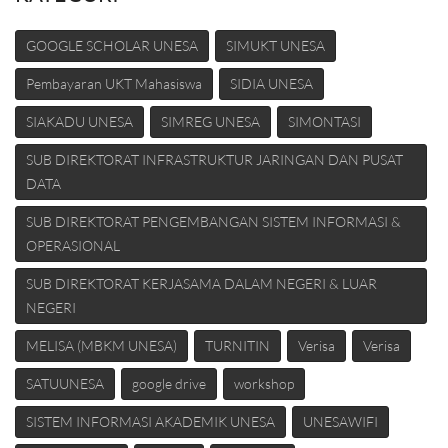
GOOGLE SCHOLAR UNESA
SIMUKT UNESA
Pembayaran UKT Mahasiswa
SIDIA UNESA
SIAKADU UNESA
SIMREG UNESA
SIMONTASI
SUB DIREKTORAT INFRASTRUKTUR JARINGAN DAN PUSAT
DATA
SUB DIREKTORAT PENGEMBANGAN SISTEM INFORMASI &
OPERASIONAL
SUB DIREKTORAT KERJASAMA DALAM NEGERI & LUAR
NEGERI
MELISA (MBKM UNESA)
TURNITIN
Verisa
Verisa
SATUUNESA
google drive
workshop
SISTEM INFORMASI AKADEMIK UNESA
UNESAWIFI