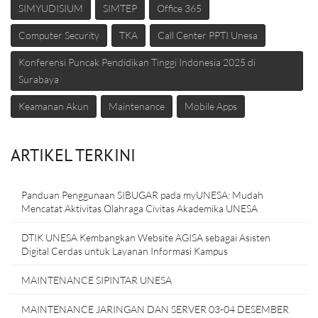
SIMYUDISIUM
SIMTEP
Office 365
Computer Security
TKA
Call Center PPTI Unesa
Konferensi Puncak Pendidikan Tinggi Indonesia 2025 di
Surabaya
Keamanan Akun
Maintenance
Mobile Apps
ARTIKEL TERKINI
Panduan Penggunaan SIBUGAR pada myUNESA: Mudah
Mencatat Aktivitas Olahraga Civitas Akademika UNESA
DTIK UNESA Kembangkan Website AGISA sebagai Asisten
Digital Cerdas untuk Layanan Informasi Kampus
MAINTENANCE SIPINTAR UNESA
MAINTENANCE JARINGAN DAN SERVER 03-04 DESEMBER