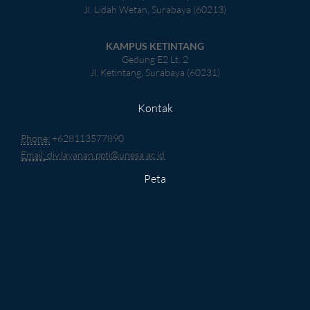
Jl. Lidah Wetan, Surabaya (60213)
KAMPUS KETINTANG
Gedung E2 Lt. 2
Jl. Ketintang, Surabaya (60231)
Kontak
Phone:
+628113577890
Email:
div.layanan.ppti@unesa.ac.id
Peta