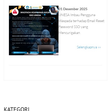
01 Desember 2025
UNESA Imbau Pengguna
Waspada terhadap Email Reset
Password SSO yang
Mencurigakan
Selengkapnya »»
KATEGORI