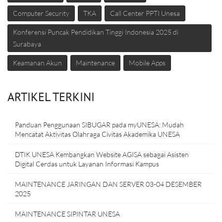
Computer Security
TKA
Call Center PPTI Unesa
Konferensi Puncak Pendidikan Tinggi Indonesia 2025 di
Surabaya
Keamanan Akun
Maintenance
Mobile Apps
ARTIKEL TERKINI
Panduan Penggunaan SIBUGAR pada myUNESA: Mudah
Mencatat Aktivitas Olahraga Civitas Akademika UNESA
DTIK UNESA Kembangkan Website AGISA sebagai Asisten
Digital Cerdas untuk Layanan Informasi Kampus
MAINTENANCE JARINGAN DAN SERVER 03-04 DESEMBER
2025
MAINTENANCE SIPINTAR UNESA