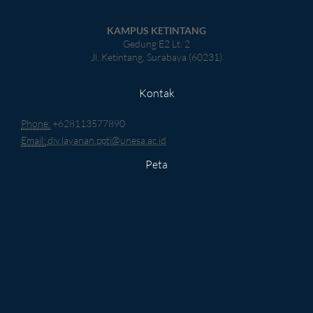
KAMPUS KETINTANG
Gedung E2 Lt. 2
Jl. Ketintang, Surabaya (60231)
Kontak
Phone:
+628113577890
Email:
div.layanan.ppti@unesa.ac.id
Peta