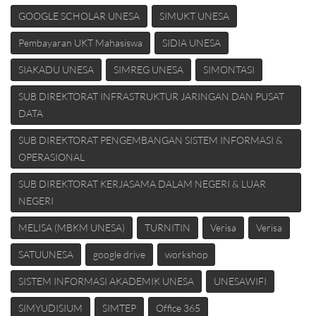
GOOGLE SCHOLAR UNESA
SIMUKT UNESA
Pembayaran UKT Mahasiswa
SIDIA UNESA
SIAKADU UNESA
SIMREG UNESA
SIMONTASI
SUB DIREKTORAT INFRASTRUKTUR JARINGAN DAN PUSAT
DATA
SUB DIREKTORAT PENGEMBANGAN SISTEM INFORMASI &
OPERASIONAL
SUB DIREKTORAT KERJASAMA DALAM NEGERI & LUAR
NEGERI
MELISA (MBKM UNESA)
TURNITIN
Verisa
Verisa
SATUUNESA
google drive
workshop
SISTEM INFORMASI AKADEMIK UNESA
UNESAWIFI
SIMYUDISIUM
SIMTEP
Office 365