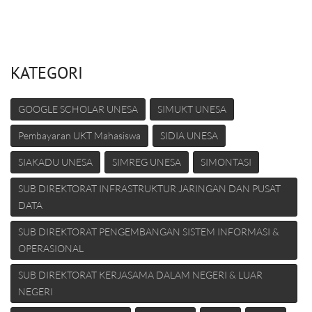
KATEGORI
GOOGLE SCHOLAR UNESA
SIMUKT UNESA
Pembayaran UKT Mahasiswa
SIDIA UNESA
SIAKADU UNESA
SIMREG UNESA
SIMONTASI
SUB DIREKTORAT INFRASTRUKTUR JARINGAN DAN PUSAT
DATA
SUB DIREKTORAT PENGEMBANGAN SISTEM INFORMASI &
OPERASIONAL
SUB DIREKTORAT KERJASAMA DALAM NEGERI & LUAR
NEGERI