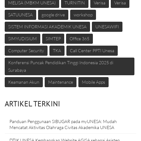
MELISA (MBKM UNESA)
TURNITIN
Verisa
Verisa
SATUUNESA
google drive
workshop
SISTEM INFORMASI AKADEMIK UNESA
UNESAWIFI
SIMYUDISIUM
SIMTEP
Office 365
Computer Security
TKA
Call Center PPTI Unesa
Konferensi Puncak Pendidikan Tinggi Indonesia 2025 di
Surabaya
Keamanan Akun
Maintenance
Mobile Apps
ARTIKEL TERKINI
Panduan Penggunaan SIBUGAR pada myUNESA: Mudah
Mencatat Aktivitas Olahraga Civitas Akademika UNESA
DTIK UNESA Kembangkan Website AGISA sebagai Asisten