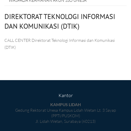
WASPADA KEAMANAN AKUN SSO UNESA
DIREKTORAT TEKNOLOGI INFORMASI
DAN KOMUNIKASI (DTIK)
CALL CENTER Direktorat Teknologi Informasi dan Komunikasi
(DTIK)
Kantor
KAMPUS LIDAH
Gedung Rektorat Unesa Kampus Lidah Wetan Lt. 3 Sayap
(PPTI/PUSKOM)
Jl. Lidah Wetan, Surabaya (60213)