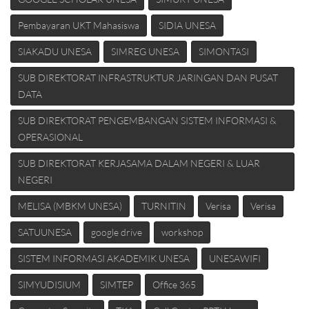
Pembayaran UKT Mahasiswa
SIDIA UNESA
SIAKADU UNESA
SIMREG UNESA
SIMONTASI
SUB DIREKTORAT INFRASTRUKTUR JARINGAN DAN PUSAT
DATA
SUB DIREKTORAT PENGEMBANGAN SISTEM INFORMASI &
OPERASIONAL
SUB DIREKTORAT KERJASAMA DALAM NEGERI & LUAR
NEGERI
MELISA (MBKM UNESA)
TURNITIN
Verisa
Verisa
SATUUNESA
google drive
workshop
SISTEM INFORMASI AKADEMIK UNESA
UNESAWIFI
SIMYUDISIUM
SIMTEP
Office 365