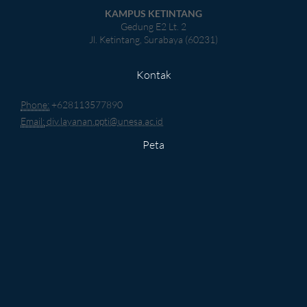
KAMPUS KETINTANG
Gedung E2 Lt. 2
Jl. Ketintang, Surabaya (60231)
Kontak
Phone:
+628113577890
Email:
div.layanan.ppti@unesa.ac.id
Peta