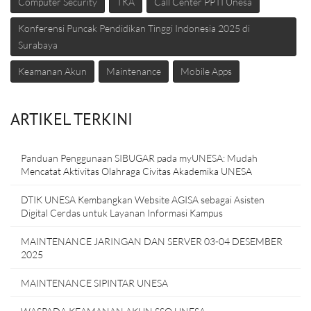
Computer Security
TKA
Call Center PPTI Unesa
Konferensi Puncak Pendidikan Tinggi Indonesia 2025 di
Surabaya
Keamanan Akun
Maintenance
Mobile Apps
ARTIKEL TERKINI
Panduan Penggunaan SIBUGAR pada myUNESA: Mudah
Mencatat Aktivitas Olahraga Civitas Akademika UNESA
DTIK UNESA Kembangkan Website AGISA sebagai Asisten
Digital Cerdas untuk Layanan Informasi Kampus
MAINTENANCE JARINGAN DAN SERVER 03-04 DESEMBER
2025
MAINTENANCE SIPINTAR UNESA