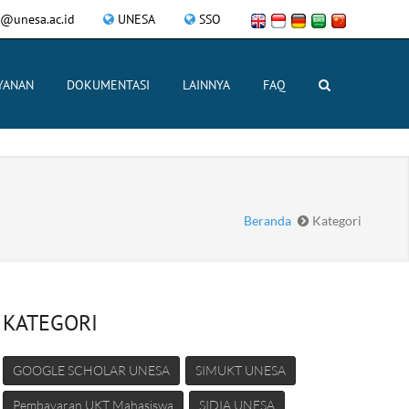
i@unesa.ac.id
UNESA
SSO
YANAN
DOKUMENTASI
LAINNYA
FAQ
Beranda
Kategori
KATEGORI
GOOGLE SCHOLAR UNESA
SIMUKT UNESA
Pembayaran UKT Mahasiswa
SIDIA UNESA