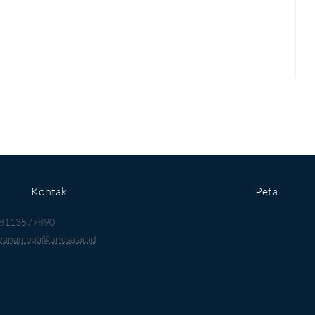
Kontak
Peta
8113577890
ayanan.ppti@unesa.ac.id