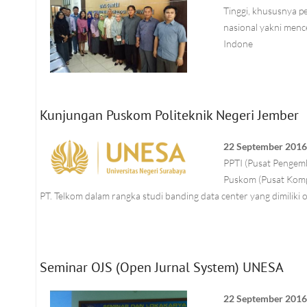
Tinggi, khususnya 
nasional yakni menc
Indone
Kunjungan Puskom Politeknik Negeri Jember
22 September 201
PPTI (Pusat Pengem
Puskom (Pusat Kompu
PT. Telkom dalam rangka studi banding data center yang dimiliki 
Seminar OJS (Open Jurnal System) UNESA
22 September 201