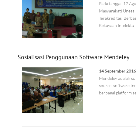
Pada tanggal 12 Ag
Masyarakat) Unesa 
Terakreditasi Berba
Kekayaan Intelektu
Sosialisasi Penggunaan Software Mendeley
14 September 201
Mendeley adalah so
source. software te
berbagai platform s