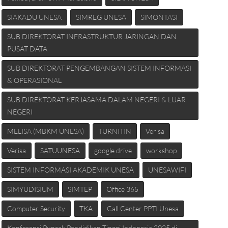
SIAKADU UNESA
SIMREG UNESA
SIMONTASI
SUB DIREKTORAT INFRASTRUKTUR JARINGAN DAN
PUSAT DATA
SUB DIREKTORAT PENGEMBANGAN SISTEM INFORMASI
& OPERASIONAL
SUB DIREKTORAT KERJASAMA DALAM NEGERI & LUAR
NEGERI
MELISA (MBKM UNESA)
TURNITIN
Verisa
Verisa
SATUUNESA
google drive
workshop
SISTEM INFORMASI AKADEMIK UNESA
UNESAWIFI
SIMYUDISIUM
SIMTEP
Office 365
Computer Security
TKA
Call Center PPTI Unesa
Konferensi Puncak Pendidikan Tinggi Indonesia 2025 di