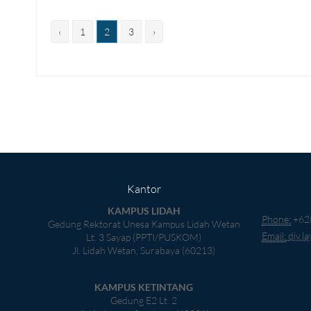
‹
1
2
3
›
Kantor
KAMPUS LIDAH
Phone:
+62
Gedung Rektorat Unesa Kampus Lidah Wetan
Email:
div.l
Lt. 3 Sayap (PPTI/PUSKOM)
Jl. Lidah Wetan, Surabaya (60213)
KAMPUS KETINTANG
Gedung E2 Lt. 2