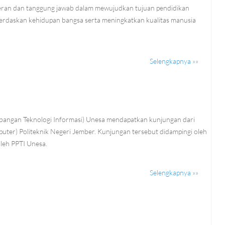
peran dan tanggung jawab dalam mewujudkan tujuan pendidikan
erdaskan kehidupan bangsa serta meningkatkan kualitas manusia
Selengkapnya »»
6
bangan Teknologi Informasi) Unesa mendapatkan kunjungan dari
ter) Politeknik Negeri Jember. Kunjungan tersebut didampingi oleh
oleh PPTI Unesa.
Selengkapnya »»
6