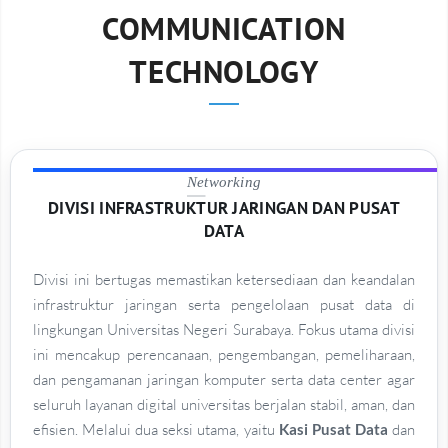
COMMUNICATION
TECHNOLOGY
Networking
DIVISI INFRASTRUKTUR JARINGAN DAN PUSAT
DATA
Divisi ini bertugas memastikan ketersediaan dan keandalan
infrastruktur jaringan serta pengelolaan pusat data di
lingkungan Universitas Negeri Surabaya. Fokus utama divisi
ini mencakup perencanaan, pengembangan, pemeliharaan,
dan pengamanan jaringan komputer serta data center agar
seluruh layanan digital universitas berjalan stabil, aman, dan
efisien. Melalui dua seksi utama, yaitu
Kasi Pusat Data
dan