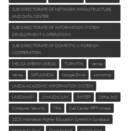
SUB DIRECTORATE OF NETWORK INFRASTRUCTURE
AND DATA CENTER
SUB DIRECTORATE OF INFORMATION SYSTEM
DEVELOPMENT & OPERATIONS
SUB DIRECTORATE OF DOMESTIC & FOREIGN
COOPERATION
MELISA (MBKM UNESA)
TURNITIN
Verisa
Verisa
SATUUNESA
Google Drive
workshop
UNESA ACADEMIC INFORMATION SYSTEM
UNESAWIFI
SYMUDICIUM
SIMTEP
Office 365
Computer Security
TKA
Call Center PPTI Unesa
2025 Indonesian Higher Education Summit in Surabaya
Keamanan Akun
Maintenance
Mobile Apps