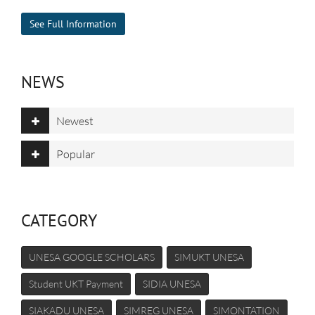
See Full Information
NEWS
Newest
Popular
CATEGORY
UNESA GOOGLE SCHOLARS
SIMUKT UNESA
Student UKT Payment
SIDIA UNESA
SIAKADU UNESA
SIMREG UNESA
SIMONTATION