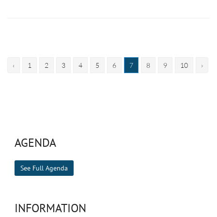
‹
1
2
3
4
5
6
7
8
9
10
›
AGENDA
See Full Agenda
INFORMATION