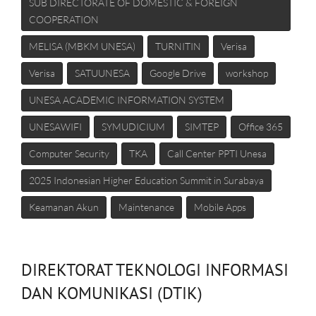
SUB DIRECTORATE OF DOMESTIC & FOREIGN
COOPERATION
MELISA (MBKM UNESA)
TURNITIN
Verisa
Verisa
SATUUNESA
Google Drive
workshop
UNESA ACADEMIC INFORMATION SYSTEM
UNESAWIFI
SYMUDICIUM
SIMTEP
Office 365
Computer Security
TKA
Call Center PPTI Unesa
2025 Indonesian Higher Education Summit in Surabaya
Keamanan Akun
Maintenance
Mobile Apps
DIREKTORAT TEKNOLOGI INFORMASI
DAN KOMUNIKASI (DTIK)