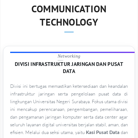
COMMUNICATION
TECHNOLOGY
Networking
DIVISI INFRASTRUKTUR JARINGAN DAN PUSAT
DATA
Divisi ini bertugas memastikan ketersediaan dan keandalan
infrastruktur jaringan serta pengelolaan pusat data di
lingkungan Universitas Negeri Surabaya. Fokus utama divisi
ini mencakup perencanaan, pengembangan, pemeliharaan,
dan pengamanan jaringan komputer serta data center agar
seluruh layanan digital universitas berjalan stabil, aman, dan
efisien. Melalui dua seksi utama, yaitu
Kasi Pusat Data
dan