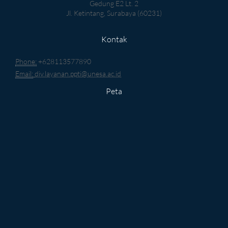
Gedung E2 Lt. 2
Jl. Ketintang, Surabaya (60231)
Kontak
Phone:
+628113577890
Email:
div.layanan.ppti@unesa.ac.id
Peta