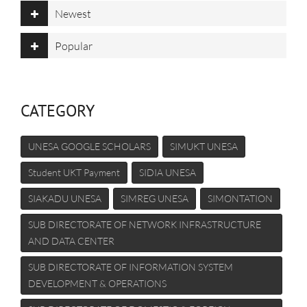
Newest
Popular
CATEGORY
UNESA GOOGLE SCHOLARS
SIMUKT UNESA
Student UKT Payment
SIDIA UNESA
SIAKADU UNESA
SIMREG UNESA
SIMONTATION
SUB DIRECTORATE OF NETWORK INFRASTRUCTURE
AND DATA CENTER
SUB DIRECTORATE OF INFORMATION SYSTEM
DEVELOPMENT & OPERATIONS