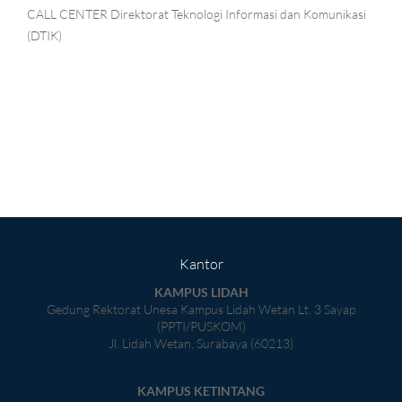
CALL CENTER Direktorat Teknologi Informasi dan Komunikasi
(DTIK)
Kantor
KAMPUS LIDAH
Gedung Rektorat Unesa Kampus Lidah Wetan Lt. 3 Sayap
(PPTI/PUSKOM)
Jl. Lidah Wetan, Surabaya (60213)
KAMPUS KETINTANG