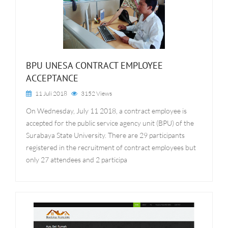
BPU UNESA CONTRACT EMPLOYEE
ACCEPTANCE
11 Juli 2018
3152 Views
On Wednesday, July 11 2018, a contract employee is
accepted for the public service agency unit (BPU) of the
Surabaya State University. There are 29 participants
registered in the recruitment of contract employees but
only 27 attendees and 2 participa